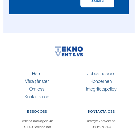
Skicka
Hem
Jobba hos oss
Våra tjänster
Koncernen
Om oss
Integritetspolicy
Kontakta oss
BESÖK OSS
KONTAKTA OSS
Sollentunavägen 46
info@teknovent.se
191 40 Sollentuna
08-6269300